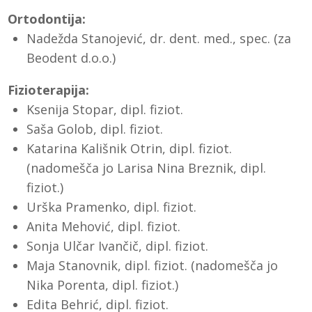
Ortodontija:
Nadežda Stanojević, dr. dent. med., spec. (za
Beodent d.o.o.)
Fizioterapija:
Ksenija Stopar, dipl. fiziot.
Saša Golob, dipl. fiziot.
Katarina Kališnik Otrin, dipl. fiziot.
(nadomešča jo Larisa Nina Breznik, dipl.
fiziot.)
Urška Pramenko, dipl. fiziot.
Anita Mehović, dipl. fiziot.
Sonja Ulčar Ivančič, dipl. fiziot.
Maja Stanovnik, dipl. fiziot. (nadomešča jo
Nika Porenta, dipl. fiziot.)
Edita Behrić, dipl. fiziot.