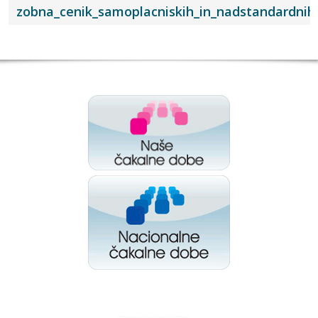
zobna_cenik_samoplacniskih_in_nadstandardnih_