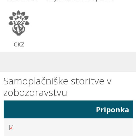
CKZ
Samoplačniške storitve v
zobozdravstvu
Priponka