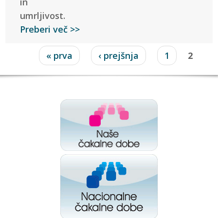
in
umrljivost.
Preberi več >>
Strani
« prva
‹ prejšnja
1
2