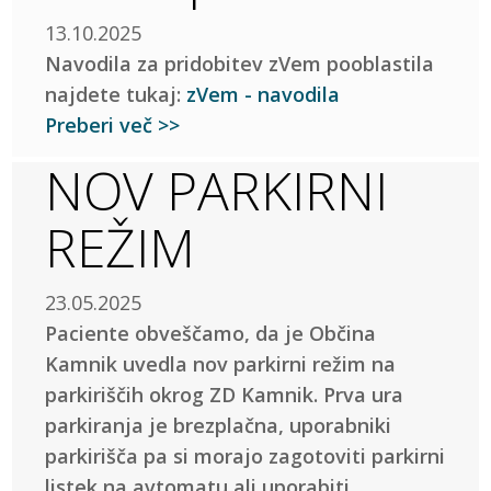
13.10.2025
Navodila za pridobitev zVem pooblastila
najdete tukaj:
zVem - navodila
Preberi več >>
NOV PARKIRNI
REŽIM
23.05.2025
Paciente obveščamo, da je Občina
Kamnik uvedla nov parkirni režim na
parkiriščih okrog ZD Kamnik. Prva ura
parkiranja je brezplačna, uporabniki
parkirišča pa si morajo zagotoviti parkirni
listek na avtomatu ali uporabiti