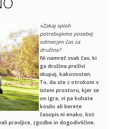
NO
»Zakaj sploh
potrebujemo posebej
odmerjen čas za
družino?
Ni namreč vsak čas, ki
ga družina preživi
skupaj, kakovosten.
To, da ste z otrokom v
istem prostoru, kjer se
on igra, vi pa kuhate
kosilo ali berete
časopis ni enako, kot
ovali pravljice, zgodbe in dogodivščine.