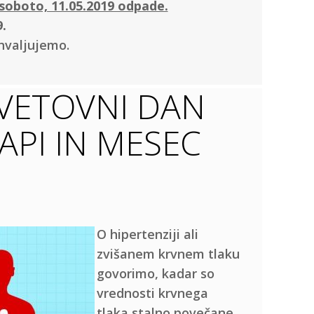
soboto, 11.05.2019 odpade.
.
hvaljujemo.
SVETOVNI DAN
PI IN MESEC
O hipertenziji ali
zvišanem krvnem tlaku
govorimo, kadar so
vrednosti krvnega
tlaka stalno povečane