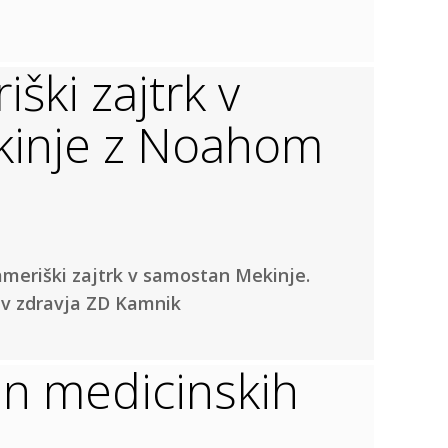
ški zajtrk v
inje z Noahom
ameriški zajtrk v samostan Mekinje.
ev zdravja ZD Kamnik
n medicinskih