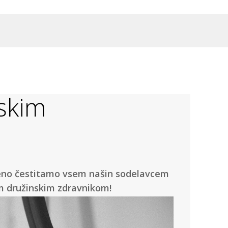
nskim
reno čestitamo vsem našin sodelavcem
im družinskim zdravnikom!